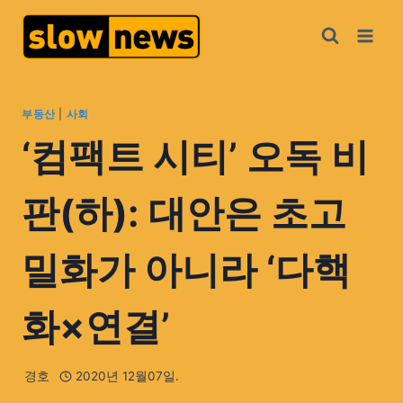
부동산
|
사회
‘컴팩트 시티’ 오독 비
판(하): 대안은 초고
밀화가 아니라 ‘다핵
화×연결’
경호
2020년 12월07일.