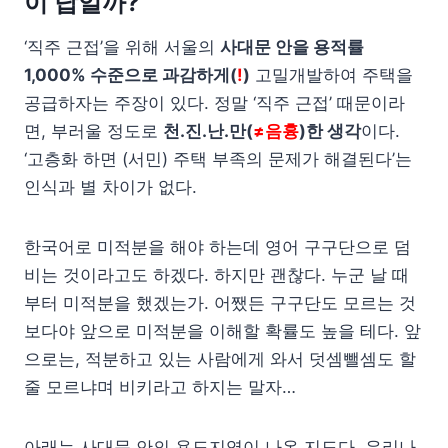
이 답일까?
‘직주 근접’을 위해 서울의
사대문 안을 용적률
1,000% 수준으로 과감하게(
!
)
고밀개발하여 주택을
공급하자는 주장이 있다. 정말 ‘직주 근접’ 때문이라
면, 부러울 정도로
천.진.난.만(
≠음흉
)한 생각
이다.
‘고층화 하면 (서민) 주택 부족의 문제가 해결된다’는
인식과 별 차이가 없다.
한국어로 미적분을 해야 하는데 영어 구구단으로 덤
비는 것이라고도 하겠다. 하지만 괜찮다. 누군 날 때
부터 미적분을 했겠는가. 어쨌든 구구단도 모르는 것
보다야 앞으로 미적분을 이해할 확률도 높을 테다. 앞
으로는, 적분하고 있는 사람에게 와서 덧셈뺄셈도 할
줄 모르냐며 비키라고 하지는 말자…
아래는 사대문 안의 용도지역이 나온 지도다. 우리나