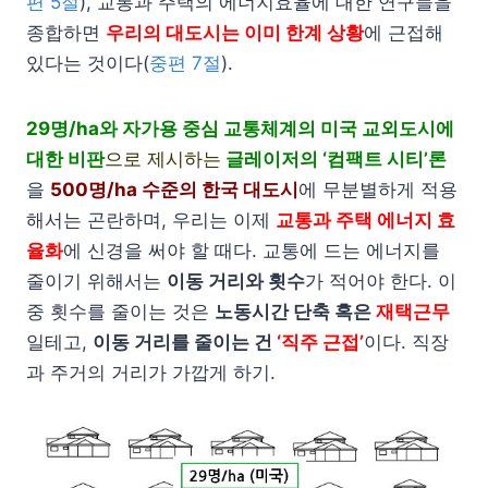
편 5절
), 교통과 주택의 에너지효율에 대한 연구들을
종합하면
우리의 대도시는 이미 한계 상황
에 근접해
있다는 것이다(
중편 7절
).
29명/ha와 자가용 중심 교통체계의 미국 교외도시에
대한 비판
으로 제시하는
글레이저의 ‘컴팩트 시티’론
을
500명/ha 수준의 한국 대도시
에 무분별하게 적용
해서는 곤란하며, 우리는 이제
교통과 주택 에너지 효
율화
에 신경을 써야 할 때다. 교통에 드는 에너지를
줄이기 위해서는
이동 거리와 횟수
가 적어야 한다. 이
중 횟수를 줄이는 것은
노동시간 단축 혹은
재택근무
일테고,
이동 거리를 줄이는 건
‘직주 근접’
이다. 직장
과 주거의 거리가 가깝게 하기.