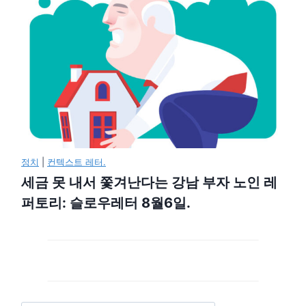
정치
|
컨텍스트 레터.
세금 못 내서 쫓겨난다는 강남 부자 노인 레
퍼토리: 슬로우레터 8월6일.