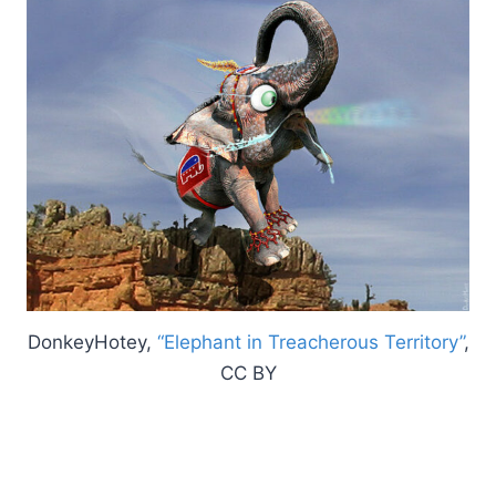
DonkeyHotey,
“Elephant in Treacherous Territory”
,
CC BY