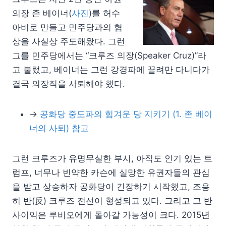
의장 존 베이너(
사진
)를 허수
아비로 만들고 민주당과의 협
상을 사실상 주도해왔다. 그런
그를 민주당에서는 “크루즈 의장(Speaker Cruz)”라
고 불렀고, 베이너는 그런 강경파에 끌려만 다니다가
결국 의장직을 사퇴해야 했다.
→
공화당 중도파의 힘겨운 당 지키기 (1. 존 베이
너의 사퇴) 참고
그런 크루즈가 유명무실한 부시, 아직도 인기 있는 트
럼프, 너무나 빈약한 카슨에 실망한 유권자들의 관심
을 받고 상승하자 공화당이 긴장하기 시작했고, 조용
히 반(反) 크루즈 전선이 형성되고 있다. 그리고 그 반
사이익은 루비오에게 돌아갈 가능성이 크다. 2015년