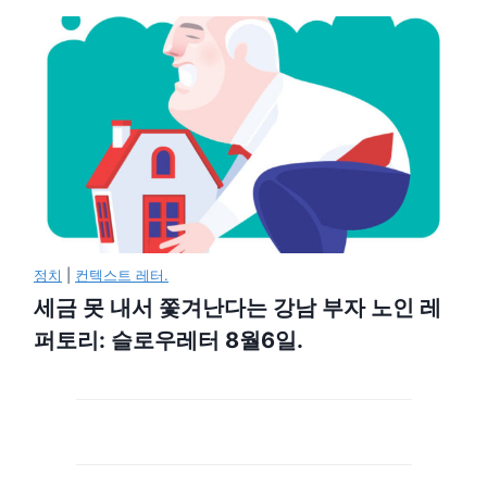
정치
|
컨텍스트 레터.
세금 못 내서 쫓겨난다는 강남 부자 노인 레
퍼토리: 슬로우레터 8월6일.