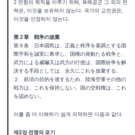
2 전항의 목적을 이루기 위해, 육해공군 그 외의 전
력은, 이것을 보유하지 않는다. 국가의 교전권은,
이것을 인정하지 않는다.
第２章 戦争の放棄
第９条 日本国民は、正義と秩序を基調とする国
際平和を誠実に希求し、国権の発動たる戦争と、
武力による威嚇又は武力の行使は、国際紛争を解
決する手段としては、永久にこれを放棄する。
２ 前項の目的を達するため、陸海空軍その他の
戦力は、これを保持しない。国の交戦権は、これ
を認めない。
이를 좀 더 이해하기 쉽게 의역하면 다음과 같다.
제2장 전쟁의 포기