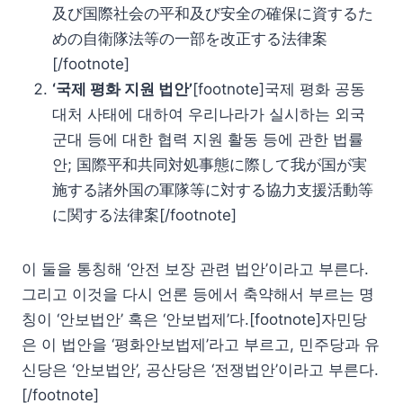
及び国際社会の平和及び安全の確保に資するた
めの自衛隊法等の一部を改正する法律案
[/footnote]
‘국제 평화 지원 법안’
[footnote]국제 평화 공동
대처 사태에 대하여 우리나라가 실시하는 외국
군대 등에 대한 협력 지원 활동 등에 관한 법률
안; 国際平和共同対処事態に際して我が国が実
施する諸外国の軍隊等に対する協力支援活動等
に関する法律案[/footnote]
이 둘을 통칭해 ‘안전 보장 관련 법안’이라고 부른다.
그리고 이것을 다시 언론 등에서 축약해서 부르는 명
칭이 ‘안보법안’ 혹은 ‘안보법제’다.[footnote]자민당
은 이 법안을 ‘평화안보법제’라고 부르고, 민주당과 유
신당은 ‘안보법안’, 공산당은 ‘전쟁법안’이라고 부른다.
[/footnote]