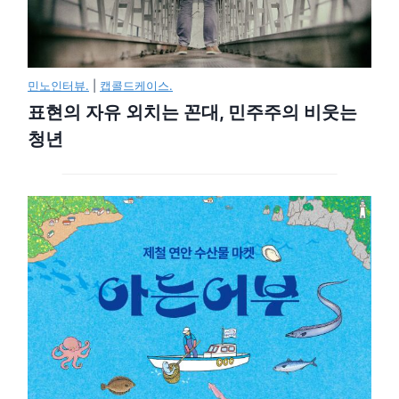
민노인터뷰.
|
캡콜드케이스.
표현의 자유 외치는 꼰대, 민주주의 비웃는
청년