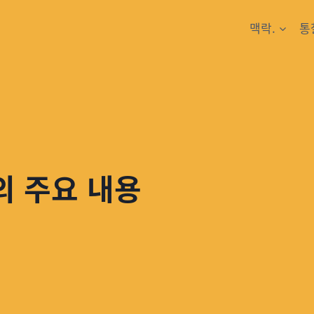
맥락.
통
의 주요 내용