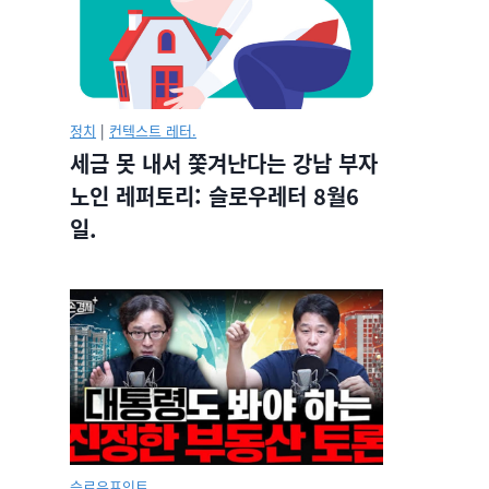
정치
|
컨텍스트 레터.
세금 못 내서 쫓겨난다는 강남 부자
노인 레퍼토리: 슬로우레터 8월6
일.
슬로우포인트