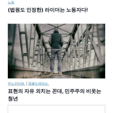
노동
(법원도 인정한) 라이더는 노동자다!
민노인터뷰.
|
캡콜드케이스.
표현의 자유 외치는 꼰대, 민주주의 비웃는
청년