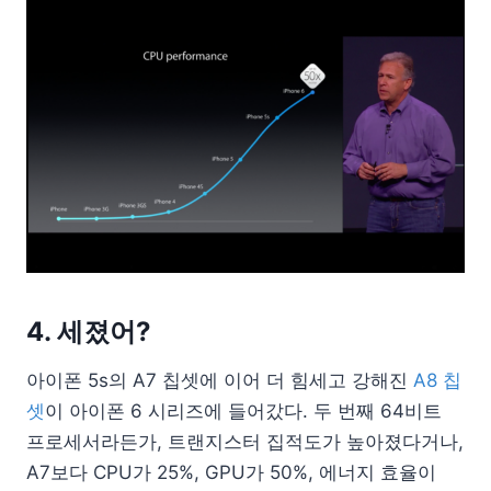
4. 세졌어?
아이폰 5s의 A7 칩셋에 이어 더 힘세고 강해진
A8 칩
셋
이 아이폰 6 시리즈에 들어갔다. 두 번째 64비트
프로세서라든가, 트랜지스터 집적도가 높아졌다거나,
A7보다 CPU가 25%, GPU가 50%, 에너지 효율이