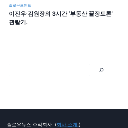
슬로우포인트
이진우·김원장의 3시간 ‘부동산 끝장토론’
관람기.
슬로우뉴스 주식회사. (
회사 소개.
)