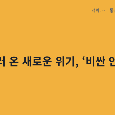
맥락.
통
러 온 새로운 위기, ‘비싼 