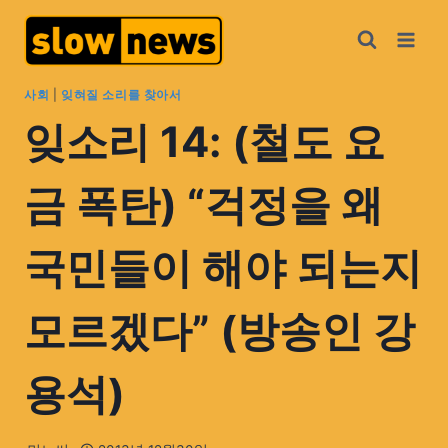
사회
|
잊혀질 소리를 찾아서
잊소리 14: (철도 요
금 폭탄) “걱정을 왜
국민들이 해야 되는지
모르겠다” (방송인 강
용석)