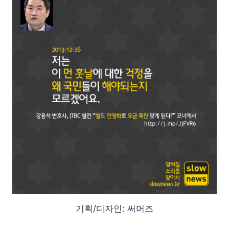
기획/디자인: 써머즈