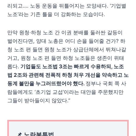
리되고…. 노동 운동을 뒤틀어지는 모양새다. ‘기업별
노조’라는 기존 틀을 더 강화하는 모습이다.
만약 원청·하청 노조 간 이권 분배를 둘러싼 갈등이
벌어진다면, 양대 노총은 어디 손을 들어줄 건가? 하
청 노조 편 들면 원청 노조가 상급단체에서 뛰쳐나갈
거고, 원청 노조 편 들면 하청 노조들은 생존이 위태
롭다.
기업들도 노조법 3조는 빠르게 수용하되, 노조
법 2조와 관련해 전폭적 하청 처우 개선을 약속하고 노
동계 불만을 누그러뜨렸어야 했다.
정부나 국회 쪽 사
람들에게도 ‘초기업 교섭’이라는 대안을 주문했지만
그들이 받아들이지 않았다.”
📌 노란봉투법