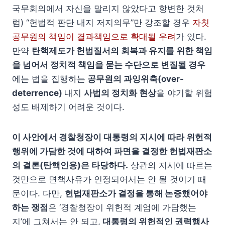
국무회의에서 자신을 말리지 않았다고 항변한 것처
럼) “헌법적 판단 내지 저지의무”만 강조할 경우
자칫
공무원의 책임이 결과책임으로 확대될 우려
가 있다.
만약
탄핵제도가 헌법질서의 회복과 유지를 위한 책임
을 넘어서 정치적 책임을 묻는 수단으로 변질될 경우
에는 법을 집행하는
공무원의 과잉위축(over-
deterrence)
내지
사법의 정치화 현상
을 야기할 위험
성도 배제하기 어려운 것이다.
이 사안에서 경찰청장이 대통령의 지시에 따라 위헌적
행위에 가담한 것에 대하여 파면을 결정한 헌법재판소
의 결론(탄핵인용)은 타당하다.
상관의 지시에 따르는
것만으로 면책사유가 인정되어서는 안 될 것이기 때
문이다. 다만,
헌법재판소가 결정을 통해 논증했어야
하는 쟁점
은 ‘경찰청장이 위헌적 계엄에 가담했는
지’에 그쳐서는 안 되고,
대통령의 위헌적인 권력행사