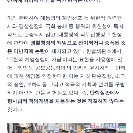
이와 관련하여 대통령의 계엄선포 등 위헌적 권력행
사와 경찰청장의 국회 봉쇄 등 행위의 위헌성이 독자
적으로 논증되지 않고, 대통령의 직무집행상 위헌성
에 판단이
경찰청장의 책임으로 전이되거나 증폭된 것
은 아닌지에 논란
이 제기되고 있다. 헌법재판소에서
‘위헌적 계엄실행에 가담’이라는 표현을 사용함에 있
어 – 형법상 ‘공모공동정범’의 법리와 유사하게 – 탄핵
에 대한 책임을 인정한다면 이는 자칫 단순집행, 소극
적 승인, 부하뇌동 그리고 적극적 기획과 관여를 구별
하기 어렵게 만들 위험성도 있다. 즉,
탄핵심판에서
형사법적 책임개념을 차용하는 것은 적절하지 않다
는
것이다.