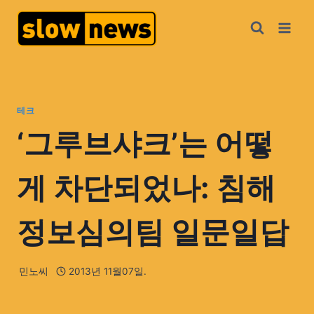
테크
‘그루브샤크’는 어떻
게 차단되었나: 침해
정보심의팀 일문일답
민노씨
2013년 11월07일.