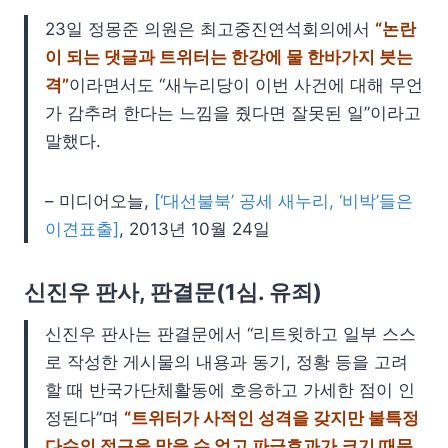
23일 정몽준 의원은 최고중진연석회의에서
“논란
이 되는 댓글과 트위터는 한강에 물 한바가지 붓는
격”
이라면서도 “새누리당이 이번 사건에 대해 무언
가 감추려 한다는 느낌을 줬다면 잘못된 일”이라고
말했다.
– 미디어오늘,
[‘대선불북’ 공세 새누리, ‘비박’들은
이견표출]
, 2013년 10월 24일
신진우 판사, 판결문(1심. 유죄)
신진우 판사는 판결문에서 “리트윗하고 일부 스스
로 작성한 게시물의 내용과 동기, 정황 등을 고려
할 때 반국가단체활동에 호응하고 가세한 점이 인
정된다”며
“트위터가 사적인 성격을 갖지만 불특정
다수의 접근을 막을 수 없고 파급효과가 크기 때문