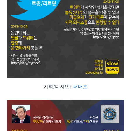
기획/디자인:
써머즈