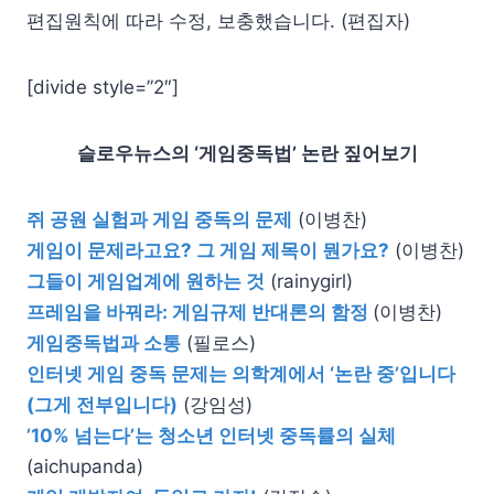
편집원칙에 따라 수정, 보충했습니다. (편집자)
[divide style=”2″]
슬로우뉴스의 ‘게임중독법’ 논란 짚어보기
쥐 공원 실험과 게임 중독의 문제
(이병찬)
게임이 문제라고요? 그 게임 제목이 뭔가요?
(이병찬)
그들이 게임업계에 원하는 것
(rainygirl)
프레임을 바꿔라: 게임규제 반대론의 함정
(이병찬)
게임중독법과 소통
(필로스)
인터넷 게임 중독 문제는 의학계에서 ‘논란 중’입니다
(그게 전부입니다)
(강임성)
’10% 넘는다’는 청소년 인터넷 중독률의 실체
(aichupanda)