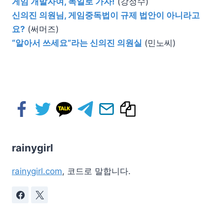
게임 개발자여, 독일로 가자!
(강정수)
신의진 의원님, 게임중독법이 규제 법안이 아니라고
요?
(써머즈)
“알아서 쓰세요”라는 신의진 의원실
(민노씨)
rainygirl
rainygirl.com
, 코드로 말합니다.