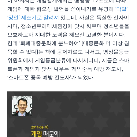
이 아저씨는 게임업계에서는 생방송 TV프로에 나와
게임에 대한 혐오성 발언을 쏟아내기로 유명해
‘막말’
‘망언’ 제조기로 알려져
있는데, 사실은 독실한 신자이
시며, 청소년유해매체환경에 맞서 싸우며 청소년들을
보호하고자 지대한 노력을 해오신 고결한 분이시다.
헌데 ‘퇴폐대중문화에 분노하여’ [대중문화 더 이상 침
묵할 수 없다]는 책에 공저자로도 나서고, 영상물등급
위원회에서 게임등급분류에 나서시더니, 지금은 스마
트폰과 게임과 맞서 싸우는 ‘게임중독 예방 전도사’,
‘스마트폰 중독 예방 전도사’가 되었다.