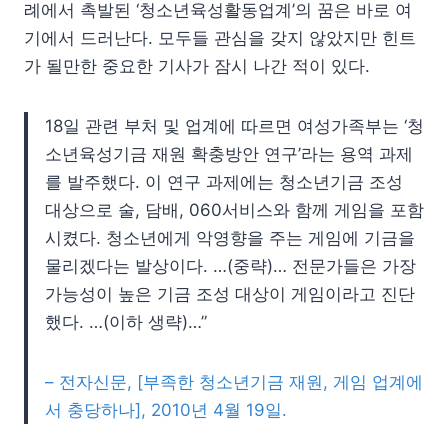
례에서 촉발된 ‘청소년육성활동업계’의 꿈은 바로 여
기에서 드러난다. 모두들 관심을 갖지 않았지만 힌트
가 될만한 중요한 기사가 잠시 나간 적이 있다.
18일 관련 부처 및 업계에 따르면 여성가족부는 ‘청
소년육성기금 재원 확충방안 연구’라는 용역 과제
를 발주했다. 이 연구 과제에는 청소년기금 조성
대상으로 술, 담배, 060서비스와 함께 게임을 포함
시켰다. 청소년에게 악영향을 주는 게임에 기금을
물리겠다는 발상이다. …(중략)… 전문가들은 가장
가능성이 높은 기금 조성 대상이 게임이라고 진단
했다. …(이하 생략)…”
– 전자신문, [부족한 청소년기금 재원, 게임 업계에
서 충당하나], 2010년 4월 19일.