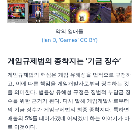
악의 열매들
(Ian D, ‘Games’ CC BY)
게임규제법의 종착지는 ‘기금 징수’
게임규제법의 핵심은 게임 유해성을 법적으로 규정하
고, 이에 따른 책임을 게임개발사로부터 징수하는 것
을 의미한다. 법률상 유해성 규정은 징벌적 부담금 징
수를 위한 근거가 된다. 다시 말해 게임개발사로부터
의 기금 징수가 게임규제법의 최종 종착지다. 툭하면
매출의 5%를 떼어가겠네 어쩌겠네 하는 이야기가 바
로 이것이다.