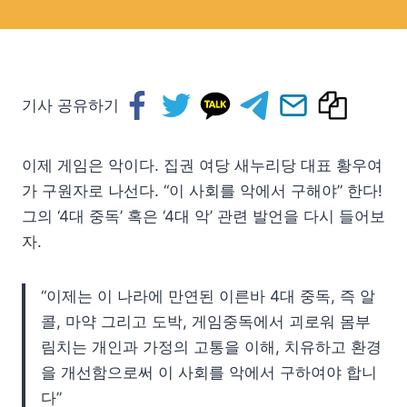
기사 공유하기
이제 게임은 악이다. 집권 여당 새누리당 대표 황우여
가 구원자로 나선다. “이 사회를 악에서 구해야” 한다!
그의 ‘4대 중독’ 혹은 ‘4대 악’ 관련 발언을 다시 들어보
자.
“이제는 이 나라에 만연된 이른바 4대 중독, 즉 알
콜, 마약 그리고 도박, 게임중독에서 괴로워 몸부
림치는 개인과 가정의 고통을 이해, 치유하고 환경
을 개선함으로써 이 사회를 악에서 구하여야 합니
다”