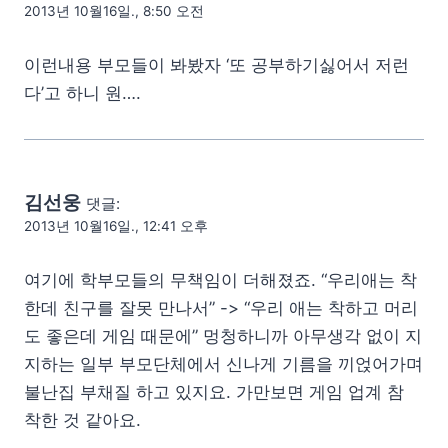
2013년 10월16일., 8:50 오전
이런내용 부모들이 봐봤자 ‘또 공부하기싫어서 저런
다’고 하니 원….
김선웅
댓글:
2013년 10월16일., 12:41 오후
여기에 학부모들의 무책임이 더해졌죠. “우리애는 착
한데 친구를 잘못 만나서” -> “우리 애는 착하고 머리
도 좋은데 게임 때문에” 멍청하니까 아무생각 없이 지
지하는 일부 부모단체에서 신나게 기름을 끼얹어가며
불난집 부채질 하고 있지요. 가만보면 게임 업계 참
착한 것 같아요.