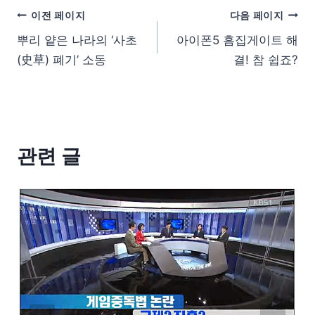
이전 페이지
다음 페이지
뿌리 얕은 나라의 ‘사초
아이폰5 흠집게이트 해
(史草) 폐기’ 소동
결! 참 쉽죠?
관련 글