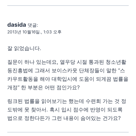
dasida
댓글:
2013년 10월16일., 1:03 오후
잘 읽었습니다.
질문이 하나 있는데요, 열우당 시절 통과된 청소년활
동진흥법에 그래서 보이스카웃 단체장들이 말한 “스
카우트활동을 해야 대학입시에 도움이 되게끔 법률을
개정” 한 부분은 어떤 점인가요?
링크된 법률을 읽어보기는 했는데 수련회 가는 것 정
도밖에 못 찾아서. 혹시 입시 점수에 반영이 되도록
법으로 정한다든가 그런 내용이 숨어있는 건가요?