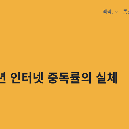
맥락.
통
소년 인터넷 중독률의 실체