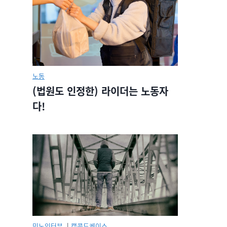
노동
(법원도 인정한) 라이더는 노동자
다!
민노인터뷰.
|
캡콜드케이스.