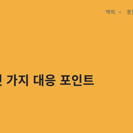
맥락.
통
섯 가지 대응 포인트