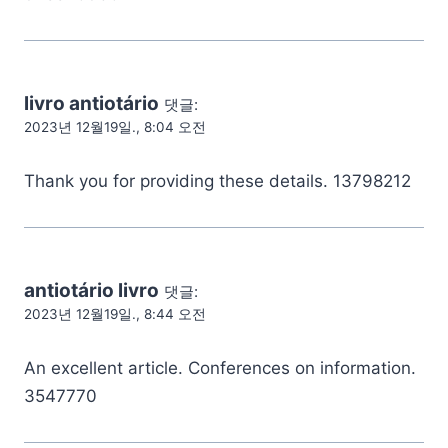
livro antiotário
댓글:
2023년 12월19일., 8:04 오전
Thank you for providing these details. 13798212
antiotário livro
댓글:
2023년 12월19일., 8:44 오전
An excellent article. Conferences on information.
3547770