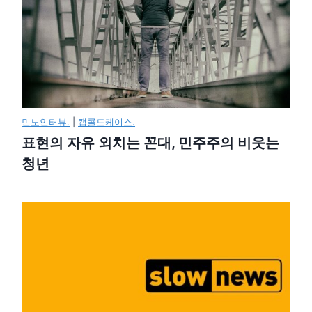
민노인터뷰.
|
캡콜드케이스.
표현의 자유 외치는 꼰대, 민주주의 비웃는
청년