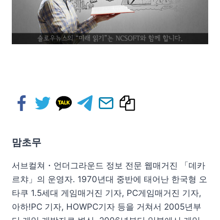
맘초무
서브컬쳐・언더그라운드 정보 전문 웹매거진 「데카
르챠」의 운영자. 1970년대 중반에 태어난 한국형 오
타쿠 1.5세대 게임매거진 기자, PC게임매거진 기자,
아하!PC 기자, HOWPC기자 등을 거쳐서 2005년부