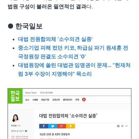
법원 구성이 불러온 필연적인 결과
다.
● 한국일보
대법 전원합의체 ‘소수의견 실종’
중소기업 피해 컸던 키코, 하급심 파기 원세훈 전
국정원장 판결도 소수의견 ‘0’
대법원장에 쏠린 대법관 임명권이 문제… “헌재처
럼 3부 수장이 지명해야” 목소리