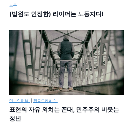
노동
(법원도 인정한) 라이더는 노동자다!
민노인터뷰.
|
캡콜드케이스.
표현의 자유 외치는 꼰대, 민주주의 비웃는
청년