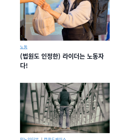
노동
(법원도 인정한) 라이더는 노동자
다!
민노인터뷰.
|
캡콜드케이스.