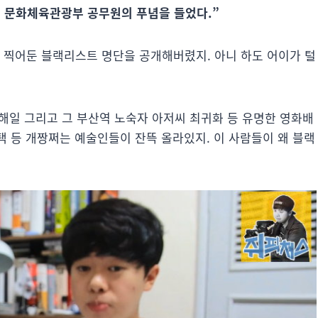
는 문화체육관광부 공무원의 푸념을 들었다.”
때 찍어둔 블랙리스트 명단을 공개해버렸지. 아니 하도 어이가 털
박해일 그리고 그 부산역 노숙자 아저씨 최귀화 등 유명한 영화배
순택 등 개짱쩌는 예술인들이 잔뜩 올라있지. 이 사람들이 왜 블랙