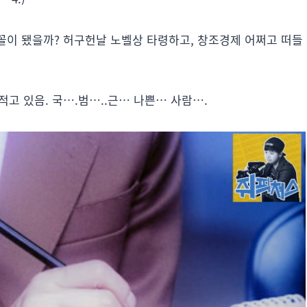
 꼴이 됐을까? 허구헌날 노벨상 타령하고, 창조경제 어쩌고 떠들
적고 있음. 국….범…..근… 나쁜… 사람….