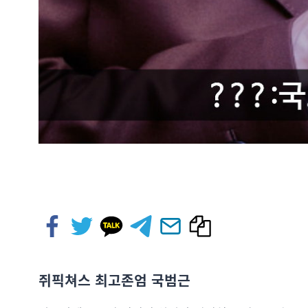
쥐픽쳐스 최고존엄 국범근