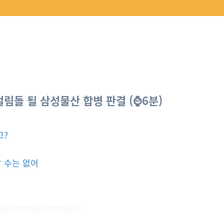
걸림돌 될 삼성물산 합병 판결 (⌚6분)
고?
 수는 없어