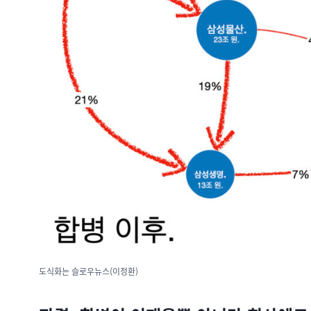
도식화는 슬로우뉴스(이정환)