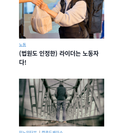
노동
(법원도 인정한) 라이더는 노동자
다!
민노인터뷰.
|
캡콜드케이스.