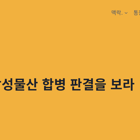
맥락.
통
삼성물산 합병 판결을 보라