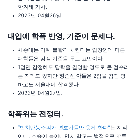
한겨레 기사.
2023년 04월26일.
대입에 학폭 반영, 기준이 문제다.
세종대는 아예 불합격 시킨다는 입장인데 다른
대학들은 감점 기준을 두고 고민이다.
1점만 감점해도 당락을 결정할 정도로 큰 점수라
는 지적도 있지만
정순신 아들
은 2점을 감점 당
하고도 서울대에 합격했다.
2023년 04월27일.
학폭위는 전쟁터.
“법치만능주의가 변호사들만 웃게 한다”
는 지적
이다. 소송이 늘어나면서 학교는 법적으로 꼬투