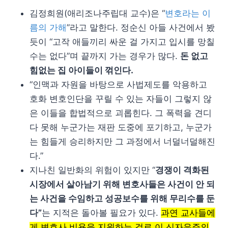
김정희원(애리조나주립대 교수)은 “
변호라는 이
름의 가해
”라고 말한다. 정순신 아들 사건에서 봤
듯이 “고작 애들끼리 싸운 걸 가지고 입시를 망칠
수는 없다”며 끝까지 가는 경우가 많다.
돈 없고
힘없는 집 아이들이 꺾인다.
“인맥과 자원을 바탕으로 사법제도를 악용하고
호화 변호인단을 꾸릴 수 있는 자들이 그렇지 않
은 이들을 합법적으로 괴롭힌다. 그 폭력을 견디
다 못해 누군가는 재판 도중에 포기하고, 누군가
는 힘들게 승리하지만 그 과정에서 너덜너덜해진
다.”
지나친 일반화의 위험이 있지만 “
경쟁이 격화된
시장에서 살아남기 위해 변호사들은 사건이 안 되
는 사건을 수임하고 성공보수를 위해 무리수를 둔
다”
는 지적은 돌아볼 필요가 있다.
과연 교사들에
게 변호사 비용을 지원하는 걸로 이 신자유주의