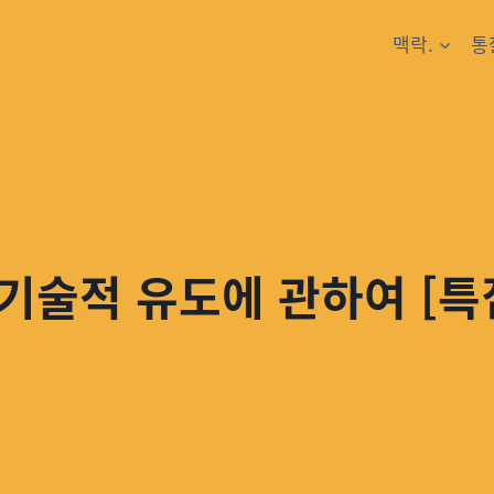
맥락.
통
 기술적 유도에 관하여 [특