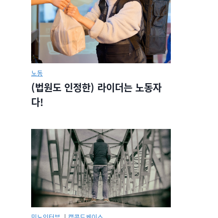
노동
(법원도 인정한) 라이더는 노동자
다!
민노인터뷰.
|
캡콜드케이스.