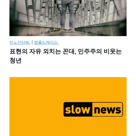
민노인터뷰.
|
캡콜드케이스.
표현의 자유 외치는 꼰대, 민주주의 비웃는
청년