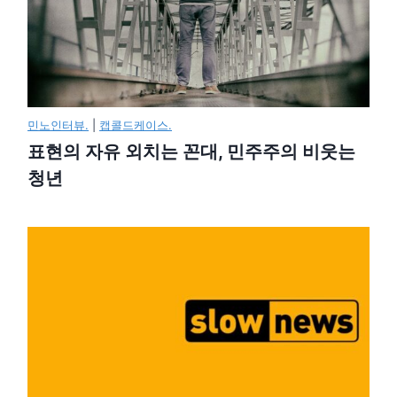
민노인터뷰.
|
캡콜드케이스.
표현의 자유 외치는 꼰대, 민주주의 비웃는
청년