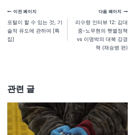
이전 페이지
다음 페이지
포털이 할 수 있는 것, 기
리수령 인터뷰 12: 김대
술적 유도에 관하여 [특
중-노무현의 햇볕정책
집]
vs 이명박의 대북 강경
책 (채승병 편)
관련 글