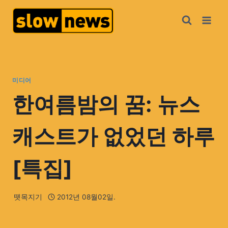
미디어
한여름밤의 꿈: 뉴스
캐스트가 없었던 하루
[특집]
뗏목지기
2012년 08월02일.