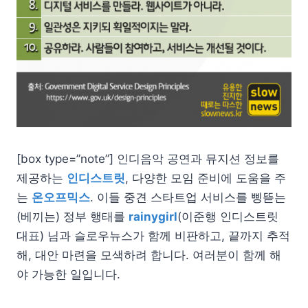
[box type=”note”] 인디음악 공연과 뮤지션 정보를
제공하는
인디스트릿
, 다양한 모임 준비에 도움을 주
는
온오프믹스
. 이들 중견 스타트업 서비스를 삥뜯는
(베끼는) 정부 행태를
rainygirl
(이준행 인디스트릿
대표) 님과 슬로우뉴스가 함께 비판하고, 끝까지 추적
해, 대안 마련을 모색하려 합니다. 여러분이 함께 해
야 가능한 일입니다.