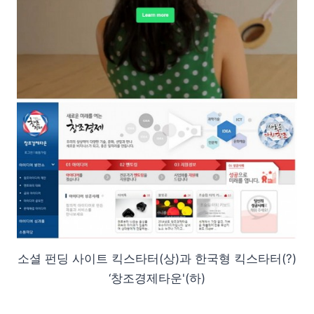
소셜 펀딩 사이트 킥스타터(상)과 한국형 킥스타터(?)
‘창조경제타운'(하)