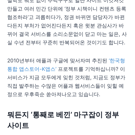
철학도 뭐도 없이 주먹구구로 일단 사이트 이것저것
만들고 여러 민간 단위에 ‘정부 시책이니 컨텐츠 등록
협조하라’고 괴롭히다가, 정권 바뀌면 담당자가 바뀐
다든지 부처가 없어진다든지 혹은 윗분 관심사가 바
뀌어 결국 서비스를 소리소문없이 닫고 마는 일은, 사
실 수년 전부터 꾸준히 반복되어온 것이기도 합니다.
2010년부터 애플과 구글에 맞서자며 추진된
‘한국형
통합 앱스토어-K앱스’
프로젝트를 기억하십니까? 이
서비스가 지금 모두에게 잊힌 것처럼, 지금도 정부가
직접 발주하는 수많은 어플과 웹서비스들이 잊힐 예
정으로 우후죽순 쏟아져나오고 있습니다.
뭐든지 ‘통째로 베낀’ 마구잡이 정부
사이트