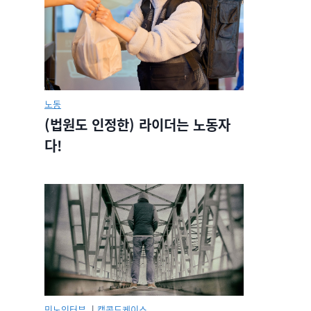
노동
(법원도 인정한) 라이더는 노동자
다!
민노인터뷰.
|
캡콜드케이스.