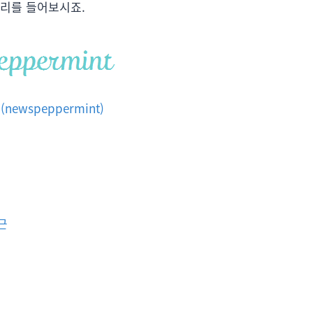
소리를 들어보시죠.
ewspeppermint)
근