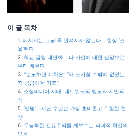
이 글 목차
메시지는 그냥 툭 던져지지 않는다… 항상 ‘조
율’된다
학교 검열 내면화… 나 자신에 대한 실망으로
부터 배우다
“분노하면 지쳐요” “왜 포기할 수밖에 없었는
지 궁금해한 거죠”
소셜미디어 시대: 네트워크의 밀도와 시민의
식
‘팬덤’….지난 수년간 가장 흥미롭고 위험한 현
상
무능력한 관료주의를 깨부수는 파괴적 혁신의
영웅