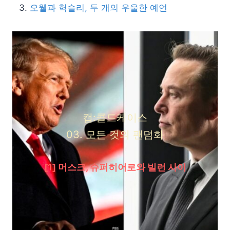
오웰과 헉슬리, 두 개의 우울한 예언
캡:콜드케이스
03. 모든 것의 팬덤화
[1] 머스크, 슈퍼히어로와 빌런 사이