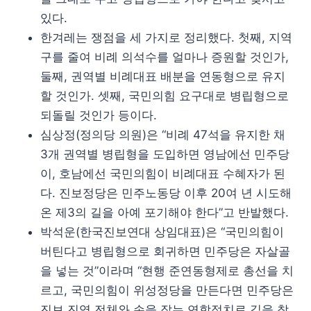
있다.
한겨레는 쟁점을 세 가지로 정리했다. 첫째, 지역
구를 줄여 비례 의석수를 얼마나 증원할 것인가,
둘째, 권역별 비례대표 배분을 연동형으로 유지
할 것인가. 셋째, 국민의힘 요구대로 병립형으로
되돌릴 것인가 등이다.
심상정(정의당 의원)은 “비례 47석을 유지한 채
3개 권역별 병립형을 도입하면 영남에선 민주당
이, 호남에선 국민의힘이 비례대표 수혜자가 된
다. 진보정당은 민주노동당 이후 20여 년 시도해
온 제3의 길을 아예 포기해야 한다”고 반발했다.
박석운(한국진보연대 상임대표)은 “국민의힘이
버틴다고 병립형으로 회귀하면 민주당은 자살골
을 넣는 것”이라며 “현행 준연동형제로 총선을 치
르고, 국민의힘이 위성정당을 만든다면 민주당은
진보 진영 전체와 손을 잡는 연합정치로 길을 찾