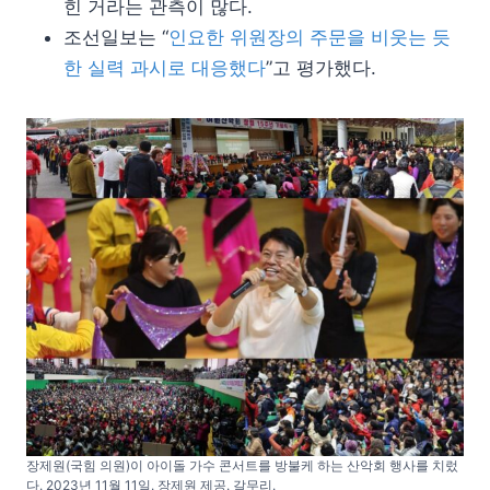
힌 거라는 관측이 많다.
조선일보는 “
인요한 위원장의 주문을 비웃는 듯
한 실력 과시로 대응했다
”고 평가했다.
장제원(국힘 의원)이 아이돌 가수 콘서트를 방불케 하는 산악회 행사를 치렀
다. 2023년 11월 11일. 장제원 제공. 갈무리.