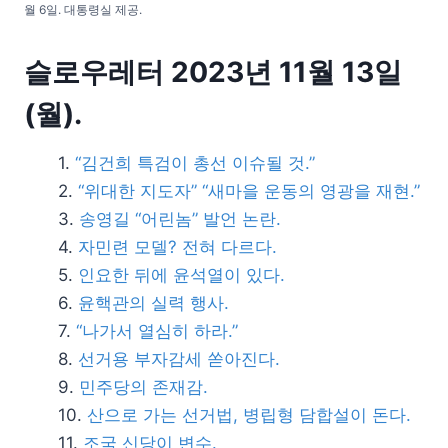
월 6일. 대통령실 제공.
슬로우레터 2023년 11월 13일
(월).
“김건희 특검이 총선 이슈될 것.”
“위대한 지도자” “새마을 운동의 영광을 재현.”
송영길 “어린놈” 발언 논란.
자민련 모델? 전혀 다르다.
인요한 뒤에 윤석열이 있다.
윤핵관의 실력 행사.
“나가서 열심히 하라.”
선거용 부자감세 쏟아진다.
민주당의 존재감.
산으로 가는 선거법, 병립형 담합설이 돈다.
조국 신당이 변수.