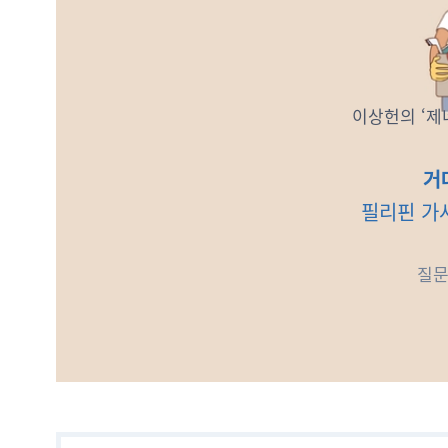
이상헌의 ‘제네
거
필리핀 가
질문