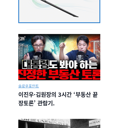
슬로우포인트
이진우·김원장의 3시간 ‘부동산 끝
장토론’ 관람기.