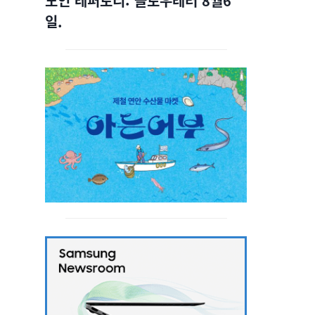
노인 레퍼토리: 슬로우레터 8월6
일.