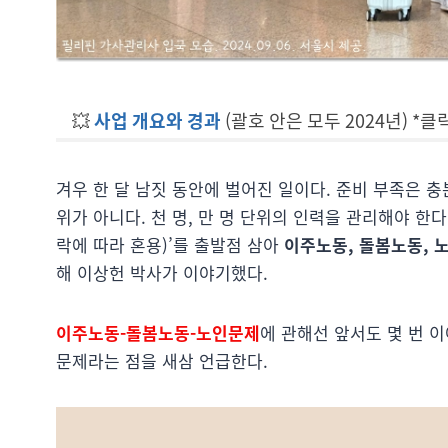
💥
사업 개요와 경과
(괄호 안은
겨우 한 달 남짓 동안에 벌어진 일이다. 준비 부족은 충
위가 아니다. 천 명, 만 명 단위의 인력을 관리해야 한다
락에 따라 혼용)’를 출발점 삼아
이주노동, 돌봄노동, 
해 이상헌 박사가 이야기했다.
이주노동-돌봄노동-노인문제
에 관해선 앞서도 몇 번 
문제라는 점을 새삼 언급한다.