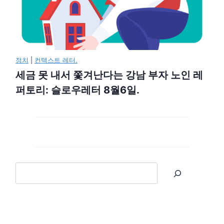
정치
|
컨텍스트 레터.
세금 못 내서 쫓겨난다는 강남 부자 노인 레
퍼토리: 슬로우레터 8월6일.