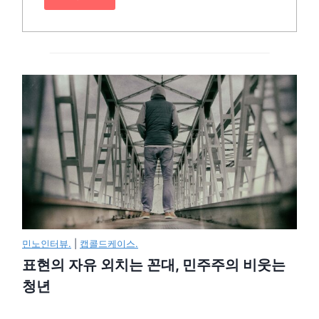
민노인터뷰.
|
캡콜드케이스.
표현의 자유 외치는 꼰대, 민주주의 비웃는
청년