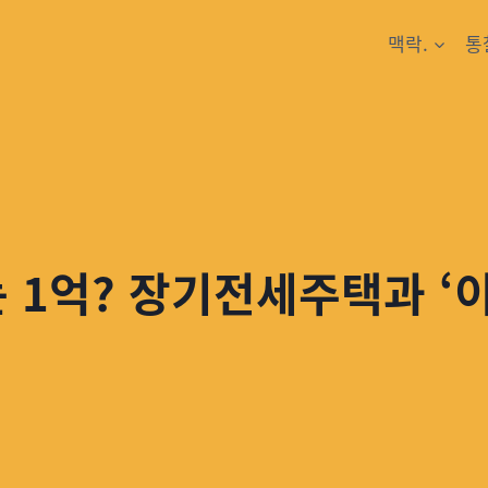
맥락.
통
는 1억? 장기전세주택과 ‘