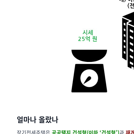
얼마나 올랐나
장기전세주택은
공공택지 건설형(이하 ‘건설형’)
과
재개