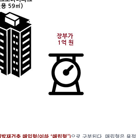
발재건축 매입형(이하 ‘매립형’)
으로 구분된다. 매립형은 용적