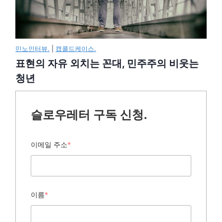
민노인터뷰.
|
캡콜드케이스.
표현의 자유 외치는 꼰대, 민주주의 비웃는
청년
슬로우레터 구독 신청.
이메일 주소
*
이름
*