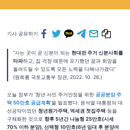
기사 공유하기
“사는 곳이 곧 신분이 되는
현대판 주거 신분사회를
타파
하고, 집 걱정 때문에 포기했던 꿈과 희망을
돌려드릴 수 있도록 모든 노력을 다해나가겠다”
(원희룡 국토교통부 장관, 2022. 10. 26.)
오늘 정부가 ‘청년·서민 주거안정을 위한
공공분양 주
택 50만호 공급계획
’을 발표했다. 윤석열 대통령의 대
선공약이었던
청년원가주택, 역세권 첫집주택
등을
구체화한 것으로
향후 5년간 나눔형 25만호(시세
70% 이하 분양), 선택형 10만호(6년 임대 후 분양여