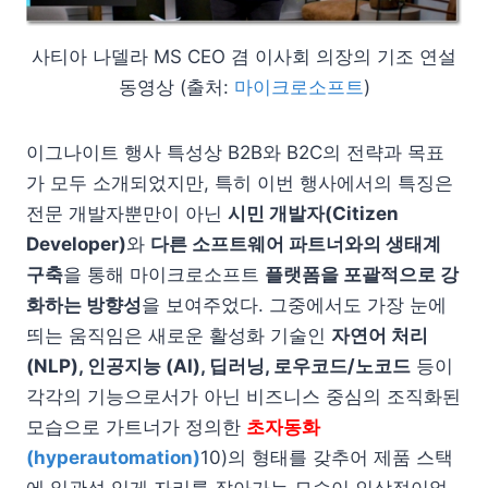
사티아 나델라 MS CEO 겸 이사회 의장의 기조 연설
동영상 (출처:
마이크로소프트
)
이그나이트 행사 특성상 B2B와 B2C의 전략과 목표
가 모두 소개되었지만, 특히 이번 행사에서의 특징은
전문 개발자뿐만이 아닌
시민 개발자(Citizen
Developer)
와
다른 소프트웨어 파트너와의 생태계
구축
을 통해 마이크로소프트
플랫폼을 포괄적으로 강
화하는 방향성
을 보여주었다. 그중에서도 가장 눈에
띄는 움직임은 새로운 활성화 기술인
자연어 처리
(NLP), 인공지능 (AI), 딥러닝, 로우코드/노코드
등이
각각의 기능으로서가 아닌 비즈니스 중심의 조직화된
모습으로 가트너가 정의한
초자동화
(hyperautomation)
10)의 형태를 갖추어 제품 스택
에 일관성 있게 자리를 잡아가는 모습이 인상적이었