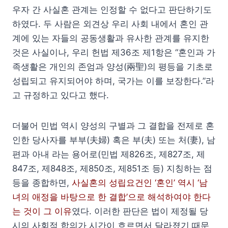
우자 간 사실혼 관계는 인정할 수 없다고 판단하기도
하였다. 두 사람은 외견상 우리 사회 내에서 혼인 관
계에 있는 자들의 공동생활과 유사한 관계를 유지한
것은 사실이나, 우리 헌법 제36조 제1항은 “혼인과 가
족생활은 개인의 존엄과 양성(兩聖)의 평등을 기초로
성립되고 유지되어야 하며, 국가는 이를 보장한다.”라
고 규정하고 있다고 했다.
더불어 민법 역시 양성의 구별과 그 결합을 전제로 혼
인한 당사자를 부부(夫婦) 혹은 부(夫) 또는 처(妻), 남
편과 아내 라는 용어로(민법 제826조, 제827조, 제
847조, 제848조, 제850조, 제851조 등) 지칭하는 점
등을 종합하면,
사실혼의 성립요건인 ‘혼인’ 역시 ‘남
녀의 애정을 바탕으로 한 결합’으로 해석하여야 한다
는 것이 그 이유
였다. 이러한 판단은 법이 제정될 당
시의 사회적 합의가 시간이 흐르면서 달라졌기 때문