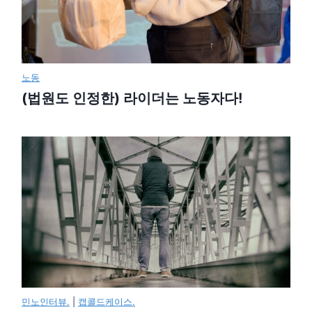
노동
(법원도 인정한) 라이더는 노동자다!
민노인터뷰.
|
캡콜드케이스.