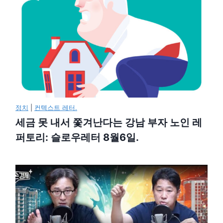
정치
|
컨텍스트 레터.
세금 못 내서 쫓겨난다는 강남 부자 노인 레
퍼토리: 슬로우레터 8월6일.