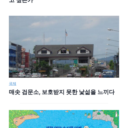
국제
매솟 검문소, 보호받지 못한 낯섦을 느끼다