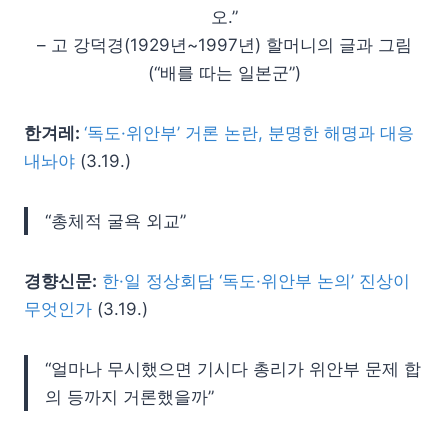
오.”
– 고 강덕경(1929년~1997년) 할머니의 글과 그림
(“배를 따는 일본군”)
한겨레:
‘독도·위안부’ 거론 논란, 분명한 해명과 대응
내놔야
(3.19.)
“총체적 굴욕 외교”
경향신문:
한·일 정상회담 ‘독도·위안부 논의’ 진상이
무엇인가
(3.19.)
“얼마나 무시했으면 기시다 총리가 위안부 문제 합
의 등까지 거론했을까”