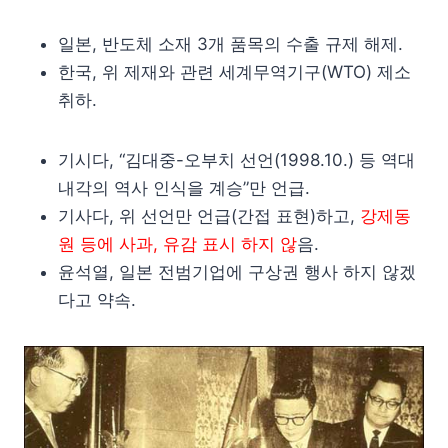
일본, 반도체 소재 3개 품목의 수출 규제 해제.
한국, 위 제재와 관련 세계무역기구(WTO) 제소
취하.
기시다, “김대중-오부치 선언(1998.10.) 등 역대
내각의 역사 인식을 계승”만 언급.
기사다, 위 선언만 언급(간접 표현)하고,
강제동
원 등에 사과, 유감 표시 하지 않
음.
윤석열, 일본 전범기업에 구상권 행사 하지 않겠
다고 약속.