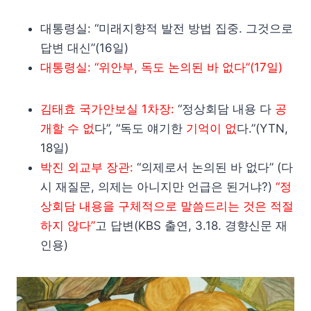
대통령실: “미래지향적 발전 방법 집중. 그것으로
답변 대신”(16일)
대통령실: “위안부, 독도 논의된 바 없다”(17일)
김태효 국가안보실 1차장:
“정상회담 내용 다
공
개할 수 없
다”, “독도 얘기한
기억이 없
다.”(YTN,
18일)
박진 외교부 장관:
“의제로서 논의된 바 없다” (다
시 재질문, 의제는 아니지만 언급은 된거냐?)
“정
상회담 내용을 구체적으로 말씀드리는 것은 적절
하지 않다”
고 답변(KBS 출연, 3.18. 경향신문 재
인용)