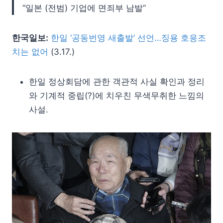
“일본 (전범) 기업에 면죄부 남발”
한국일보:
한일 ‘공동번영 새출발’ 선언…징용 호응조
치는 없어
(3.17.)
한일 정상회담에 관한 객관적 사실 확인과 정리
와 기계적 중립(?)에 치우친 무색무취한 느낌의
사설.