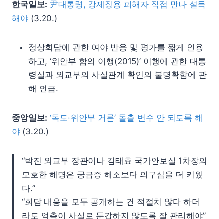
한국일보:
尹대통령, 강제징용 피해자 직접 만나 설득
해야
(3.20.)
정상회담에 관한 여야 반응 및 평가를 짧게 인용
하고, ‘위안부 합의 이행(2015)’ 이행에 관한 대통
령실과 외교부의 사실관계 확인의 불명확함에 관
해 언급.
중앙일보:
‘독도·위안부 거론’ 돌출 변수 안 되도록 해
야
(3.20.)
“박진 외교부 장관이나 김태효 국가안보실 1차장의
모호한 해명은 궁금증 해소보다 의구심을 더 키웠
다.”
“회담 내용을 모두 공개하는 건 적절치 않다 하더
라도 억측이 사실로 둔갑하지 않도록 잘 관리해야”