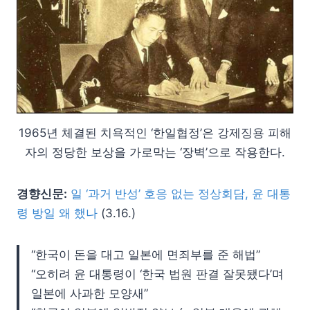
1965년 체결된 치욕적인 ‘한일협정’은 강제징용 피해
자의 정당한 보상을 가로막는 ‘장벽’으로 작용한다.
경향신문:
일 ‘과거 반성’ 호응 없는 정상회담, 윤 대통
령 방일 왜 했나
(3.16.)
“한국이 돈을 대고 일본에 면죄부를 준 해법”
“오히려 윤 대통령이 ‘한국 법원 판결 잘못됐다’며
일본에 사과한 모양새”