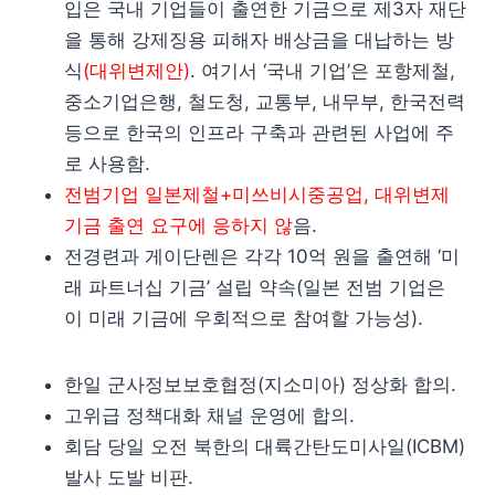
입은 국내 기업들이 출연한 기금으로 제3자 재단
을 통해 강제징용 피해자 배상금을 대납하는 방
식
(대위변제안)
. 여기서 ‘국내 기업’은 포항제철,
중소기업은행, 철도청, 교통부, 내무부, 한국전력
등으로 한국의 인프라 구축과 관련된 사업에 주
로 사용함.
전범기업 일본제철+미쓰비시중공업, 대위변제
기금 출연 요구에 응하지 않
음.
전경련과 게이단렌은 각각 10억 원을 출연해 ‘미
래 파트너십 기금’ 설립 약속(일본 전범 기업은
이 미래 기금에 우회적으로 참여할 가능성).
한일 군사정보보호협정(지소미아) 정상화 합의.
고위급 정책대화 채널 운영에 합의.
회담 당일 오전 북한의 대륙간탄도미사일(ICBM)
발사 도발 비판.