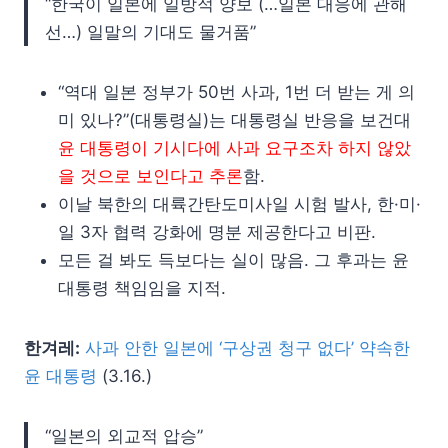
“한국이 일본에 일방적 양보 (…일본 대응에 관해
선…) 일말의 기대도 물거품”
“역대 일본 정부가 50번 사과, 1번 더 받는 게 의
미 있나?”(대통령실)는 대통령실 반응을 보건대
윤 대통령이 기시다에 사과 요구조차 하지 않았
을 것으로 보인다고 추론
함.
이날 북한의 대륙간탄도미사일 시험 발사, 한·미·
일 3자 협력 강화에 명분 제공한다고 비판.
모든 걸 봐도 득보다는 실이 많음. 그 후과는 윤
대통령 책임임을 지적.
한겨레:
사과 안한 일본에 ‘구상권 청구 없다’ 약속한
윤 대통령
(3.16.)
“일본의 외교적 압승”