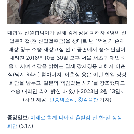
대법원 전원합의체가 일제 강제징용 피해자 4명이 신
일본제철(현 신일철주금)을 상대로 낸 1억원의 손해
배상 청구 소송 재상고심 선고 공판에서 승소 판결이
내려진 2018년 10월 30일 오후 서울 서초구 대법원
을 나서며 소감을 밝히는 일제 강제징용 피해자 이춘
식(당시 94세) 할아버지. 이춘싱 옹은 이번 한일 정상
회담을 앞두고 ‘일본의 책임있는 사과’를 강조했다고
소송 대리인 측이 밝힌 바 있다(2023년 2월 13일).
(사진 제공:
민중의소리, ⓒ김슬찬
기자)
중앙일보:
미래로 함께 나아갈 출발점 된 한·일 정상
회담
(3.17.)