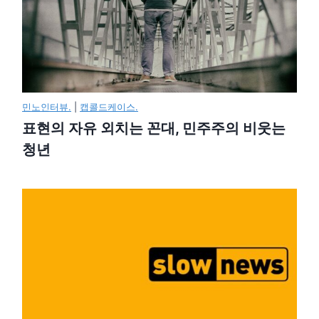
민노인터뷰.
|
캡콜드케이스.
표현의 자유 외치는 꼰대, 민주주의 비웃는
청년