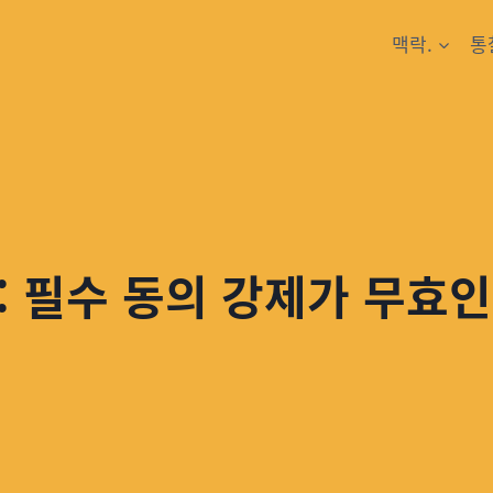
맥락.
통
: 필수 동의 강제가 무효인