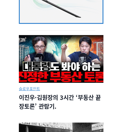
슬로우포인트
이진우·김원장의 3시간 ‘부동산 끝
장토론’ 관람기.