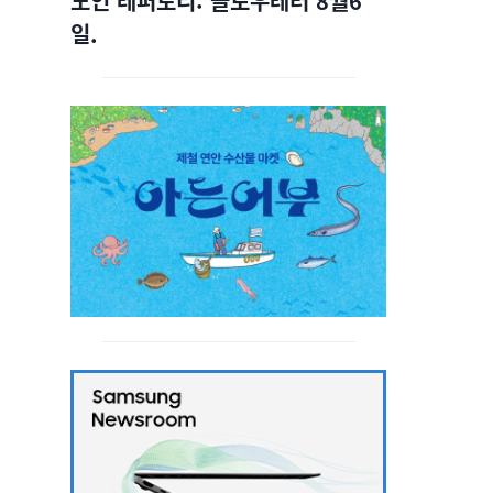
노인 레퍼토리: 슬로우레터 8월6
일.