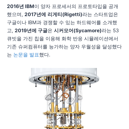
2016년 IBM
이 양자 프로세서의 프로토타입을 공개
했으며,
2017년에
리게티(Rigetti)
라는 스타트업은
구글이나 IBM과 경쟁할 수 있는 하드웨어를 소개했
고,
2019년에 구글
은
시커모어(Sycamore)
라는 53
큐빗을 가진 칩을 이용해 화학 반응 시뮬레이션에서
기존 슈퍼컴퓨터를 능가하는 양자 우월성을 달성했다
는
논문을 발표
했다.