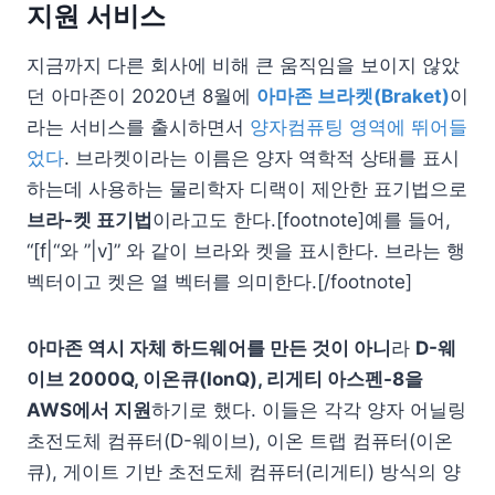
지원 서비스
지금까지 다른 회사에 비해 큰 움직임을 보이지 않았
던 아마존이 2020년 8월에
아마존 브라켓(Braket)
이
라는 서비스를 출시하면서
양자컴퓨팅 영역에 뛰어들
었다
. 브라켓이라는 이름은 양자 역학적 상태를 표시
하는데 사용하는 물리학자 디랙이 제안한 표기법으로
브라-켓 표기법
이라고도 한다.[footnote]예를 들어,
“[f|“와 ”|v]” 와 같이 브라와 켓을 표시한다. 브라는 행
벡터이고 켓은 열 벡터를 의미한다.[/footnote]
아마존 역시 자체 하드웨어를 만든 것이 아니
라
D-웨
이브 2000Q, 이온큐(IonQ), 리게티 아스펜-8을
AWS에서 지원
하기로 했다. 이들은 각각 양자 어닐링
초전도체 컴퓨터(D-웨이브), 이온 트랩 컴퓨터(이온
큐), 게이트 기반 초전도체 컴퓨터(리게티) 방식의 양