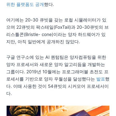
위한 플랫폼도 공개
했다.
여기에는 20-30 큐빗을 갖는 로컬 시뮬레이터가 있
으며 22큐빗의 팍스테일(FoxTail)과 20-30큐빗의 브
리스틀콘(Bristle- cone)이라는 양자 하드웨어가 있
지만, 아직 일반에게 공개하진 않았다.
구글 연구소에 있는 AI 퀀텀팀은 양자컴퓨팅을 위한
양자 프로세서와 새로운 양자 알고리듬을 개발하는
그룹이다. 2019년 10월에는 프로그래머블 초전도 프
로세서를 기반으로 양자 우월성을 달성했다는
발표
했
다. 이때 사용한 것이 54큐빗의 시커모어 프로세서이
다.