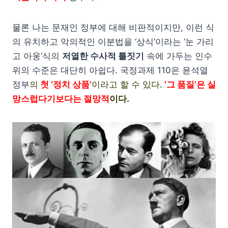
물론 나는 문재인 정부에 대해 비판적이지만, 이런 식
의 유치하고 악의적인 이분법을 ‘상식’이라는 ‘눈 가리
고 아웅’식의
저열한 수사적 틀짓기
속에 가두는 인수
위의 수준은 대단히 아쉽다. 국정과제 110은 윤석열
정부
의
첫 ‘정치 상품’
이라고 할 수 있다.
‘그 품질
‘은 실
망스럽다기보다는 절망적
이다.