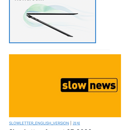
SLOWLETTER_ENGLISH_VERSION
|
경제