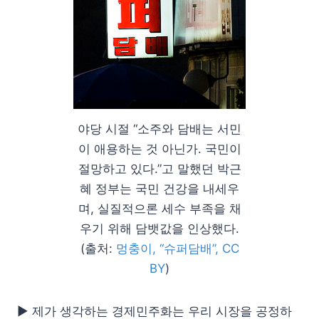
야당 시절 “소주와 담배는 서민
이 애용하는 것 아닌가. 국민이
절망하고 있다.”고 말했던 박근
혜 정부는 국민 건강을 내세우
며, 실질적으론 세수 부족을 채
우기 위해 담뱃값을 인상했다.
(출처:
멍충이, “슈퍼담배”, CC
BY
)
▶ 제가 생각하는 경제민주화는 우리 시장을 공정하