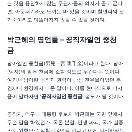
는 것을 용인하지 않는 주권자들의 의지가 곧고 굳다
면, 아둔패기라도 느끼는 바 있을 것이며 철면피의 낯
가죽이라도 꿰뚫어지지 않을 수 없을 것이다.
박근혜의 명언들 – 공직자일언 중천
금
남아일언 중천금(男兒一言 重千金)이라고 한다. 남아
(남자)의 말은 천금에 값할 정도로 무겁다는 뜻이다.
여기서 남아란 공직과 권력이 남성 전유물이었던 봉
건시대 환경에서 나온 말이다. 이를 현대식으로 다시
풀어 말하자면
‘공직자일언 중천금’
정도가 될 것이다.
공직자, 더구나 대통령 후보자 박근혜는 국민 앞에서
무슨 말을 하였던가. 국론 분열, 민생 파괴, 국가 실종,
안보 위험으로 점철된 4년을 지나고 이제 퇴진하라는