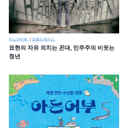
민노인터뷰.
|
캡콜드케이스.
표현의 자유 외치는 꼰대, 민주주의 비웃는
청년