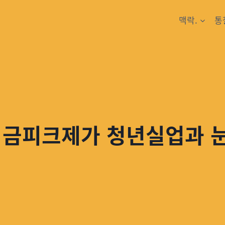
맥락.
통
임금피크제가 청년실업과 