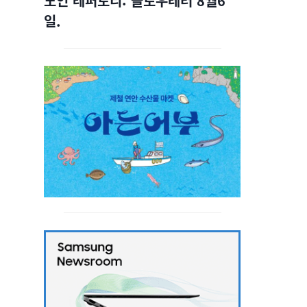
노인 레퍼토리: 슬로우레터 8월6
일.