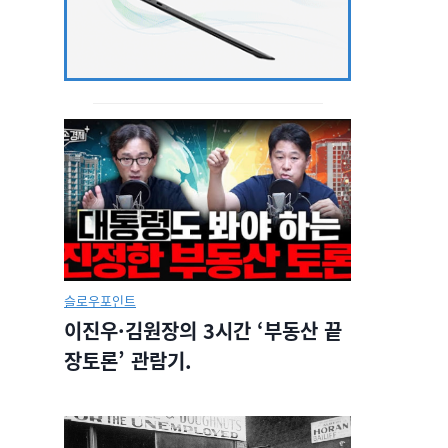
슬로우포인트
이진우·김원장의 3시간 ‘부동산 끝
장토론’ 관람기.