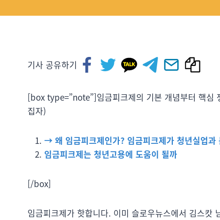
기사 공유하기
[box type=”note”]임금피크제의 기본 개념부터 
집자)
→ 왜 임금피크제인가? 임금피크제가 청년실업과 
임금피크제는 청년고용에 도움이 될까
[/box]
임금피크제가 핫합니다. 이미 슬로우뉴스에서 김스캇 님