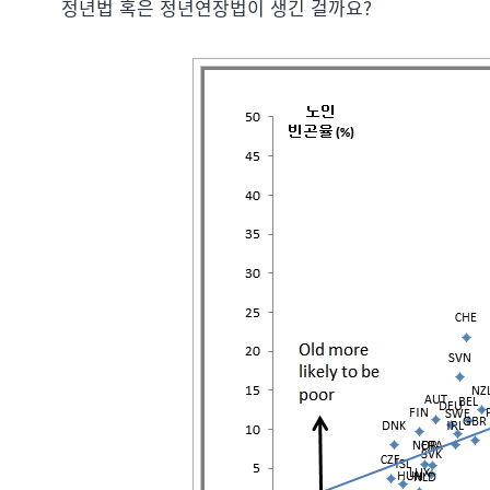
정년법 혹은 정년연장법이 생긴 걸까요?