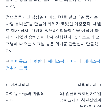
시작.
청년운동가인 김성일이 메인 DJ를 맡고, "일 못하는
사람 유니온"을 만들어 화제가 되었던 여정훈과, 세월
호 참사 당시 "가만히 있으라" 침묵행진을 이끌어 화
제가 되었던 용혜인이 함께 진행한다. 팟캐스트의 오
프닝에 나오는 시그널 송은 회기동 단편선이 만들었
다.
→
아이튠즈
ㅣ
팟빵
ㅣ
페이스북 페이지
ㅣ
페이스북
청취자 그룹
이전 페이지
다음 페이지
아이유 소동과 마법의
왜 임금피크제인가? 임
시대
금피크제가 청년실업과
눈맞은 사연