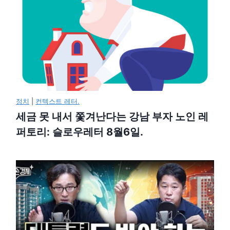
정치
|
컨텍스트 레터.
세금 못 내서 쫓겨난다는 강남 부자 노인 레
퍼토리: 슬로우레터 8월6일.