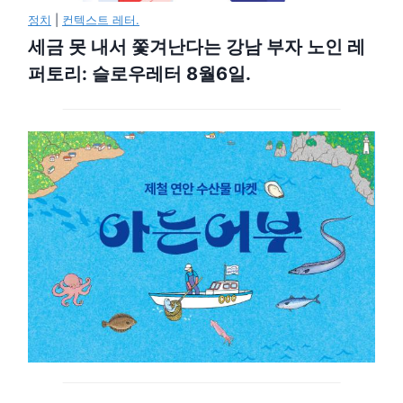
정치
|
컨텍스트 레터.
세금 못 내서 쫓겨난다는 강남 부자 노인 레
퍼토리: 슬로우레터 8월6일.