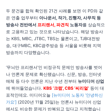
두 문건을 합쳐 확인된 21건 사례를 보면 이 PD와 같
은 연출 업무부터
아나운서, 작가, 진행자, 사무직 등
방송사 전반에서
프리랜서, 파견직
노동자
를 상습적으
로 고용하고 있는 것으로 나타났습니다. 해당 방송사
는 KBS, MBC, JTBC, TBS는 물론이고, TJB대전방
송, 대구MBC, KBC광주방송 등 서울을 비롯해 지역
방송까지 다양했습니다.
‘무늬만 프리랜서’인 비정규직 문제인 방송사를 벗어
나 언론계 문제로 확산됐습니다. 신문, 방송, 인터넷
매체 등 다수 언론은 지난 수년 전부터
뉴미디어 산업
에 뛰어들었습니다.
KBS ‘크랩’, CBS ‘씨리얼’
등이 대
표적인데요. 미디어오늘
[뉴미디어 노동자 ‘안녕하신
가요’]
(2020년 11월 25일)는 언론사 뉴미디어 산업
에서도 비슷한 문제가 반복되고 있다고 지적했습니