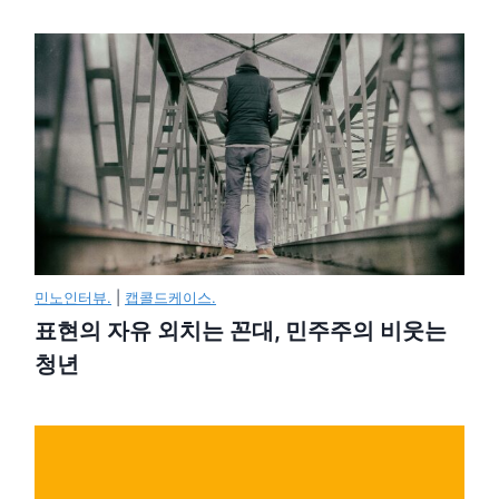
민노인터뷰.
|
캡콜드케이스.
표현의 자유 외치는 꼰대, 민주주의 비웃는
청년